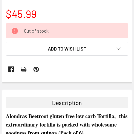
$45.99
CURRENT
Out of stock
STOCK:
ADD TO WISH LIST
FREQUENTLY
BOUGHT
TOGETHER:
Description
SELECT
Alondras Beetroot gluten free low carb Tortilla, this
ALL
extraordinary tortilla is packed with wholesome
goodness from quinoa.(Pack of 6)
ADD