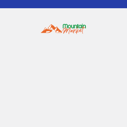
1152 pebblewood Ct
Rio Rico AZ 85648
Call us at 520-604-6237
Navigate
Categories