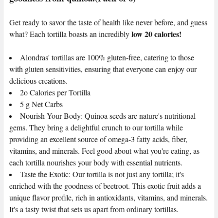
SELECTED
TO CART
Get ready to savor the taste of health like never before, and guess
low 20 calories!
what? Each tortilla boasts an incredibly
Alondras' tortillas are 100% gluten-free, catering to those
with gluten sensitivities, ensuring that everyone can enjoy our
delicious creations.
2o Calories per Tortilla
5 g Net Carbs
Nourish Your Body: Quinoa seeds are nature's nutritional
gems. They bring a delightful crunch to our tortilla while
providing an excellent source of omega-3 fatty acids, fiber,
vitamins, and minerals. Feel good about what you're eating, as
each tortilla nourishes your body with essential nutrients.
Taste the Exotic: Our tortilla is not just any tortilla; it's
enriched with the goodness of beetroot. This exotic fruit adds a
unique flavor profile, rich in antioxidants, vitamins, and minerals.
It's a tasty twist that sets us apart from ordinary tortillas.