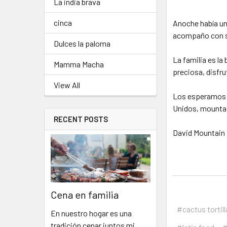
La india brava
cinca
Anoche había un 
acompaño con sal
Dulces la paloma
La familia es la
Mamma Macha
preciosa, disfr
View All
Los esperamos 
Unidos, mounta
RECENT POSTS
David Mountain
Cena en familia
#cactus tortil
En nuestro hogar es una
tradición cenar juntos mi