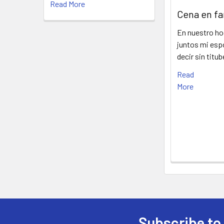
Read More
Cena en fa
En nuestro ho
juntos mi esp
decir sin titu
Read
More
Subscribe to