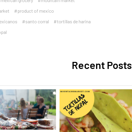
mexican grocery
#mountain market
rket
#product of mexico
exicanos
#santo corral
#tortillas de harina
opal
Recent Posts