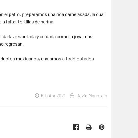
en el patio, preparamos una rica carne asada, la cual
 faltar tortillas de harina.
idarla, respetarla y cuidarla como la joya más
no regresan.
roductos mexicanos, enviamos a todo Estados
6th Apr 2021
David Mountain