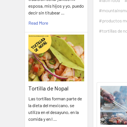
#latin food
#
esposa, mis hijos y yo, puedo
#mountainsma
decir sin titubear …
#productos m
Read More
#tortillas de n
Tortilla de Nopal
Las tortillas forman parte de
la dieta del mexicano, se
utiliza en el desayuno, en la
comida y en l …