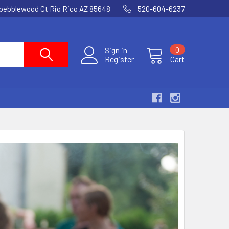
 pebblewood Ct Rio Rico AZ 85648
520-604-6237
Sign in
0
Register
Cart