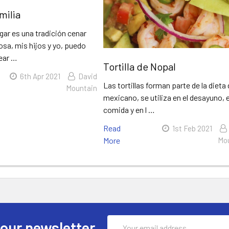
milia
gar es una tradición cenar
osa, mis hijos y yo, puedo
bear …
Tortilla de Nopal
6th Apr 2021
David
Las tortillas forman parte de la dieta 
Mountain
mexicano, se utiliza en el desayuno, e
comida y en l …
Read
1st Feb 2021
More
Mo
Email
 our newsletter