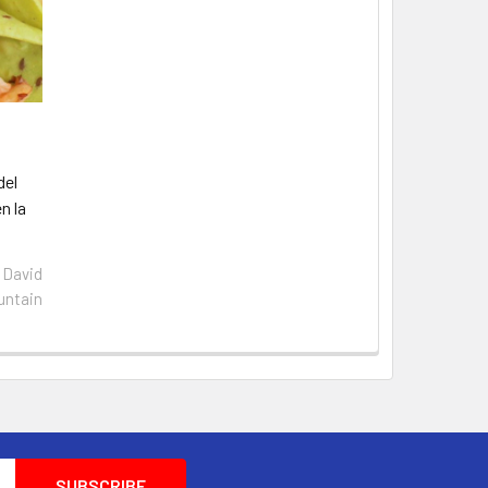
del
n la
David
untain