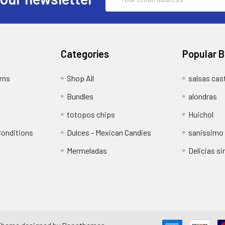
Address
Categories
Popular 
rns
Shop All
salsas cast
Bundles
alondras
totopos chips
Huichol
Conditions
Dulces - Mexican Candies
sanissimo
Mermeladas
Delicias s