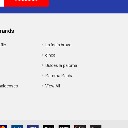
Brands
illo
La india brava
cinca
Dulces la paloma
Mamma Macha
inaloenses
View All