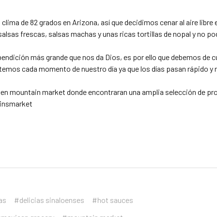
clima de 82 grados en Arizona, así que decidimos cenar al aire libre 
sas frescas, salsas machas y unas ricas tortillas de nopal y no podía
 bendición más grande que nos da Dios, es por ello que debemos de cu
utemos cada momento de nuestro día ya que los días pasan rápido y 
en mountain market donde encontraran una amplia selección de p
insmarket
las
#delicias sinaloenses
#hot sauces