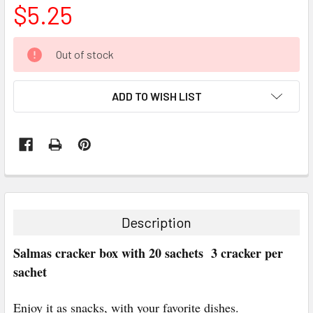
$5.25
CURRENT
Out of stock
STOCK:
ADD TO WISH LIST
FREQUENTLY
BOUGHT
TOGETHER:
Description
SELECT
Salmas cracker box with 20 sachets 3 cracker per
ALL
sachet
ADD
SELECTED
Enjoy it as snacks, with your favorite dishes.
TO CART