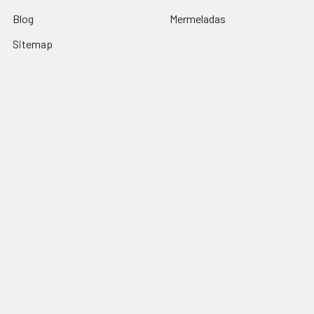
Blog
Mermeladas
Sitemap
Popular Brands
salsas castillo
La india brava
alondras
cinca
Huichol
Dulces la paloma
sanissimo
Mamma Macha
Delicias sinaloenses
View All