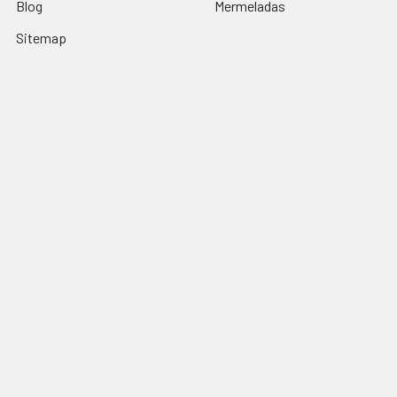
Blog
Mermeladas
Sitemap
Popular Brands
salsas castillo
La india brava
alondras
cinca
Huichol
Dulces la paloma
sanissimo
Mamma Macha
Delicias sinaloenses
View All