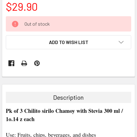
$29.90
CURRENT
Out of stock
STOCK:
ADD TO WISH LIST
FREQUENTLY
BOUGHT
TOGETHER:
Description
SELECT
Pk of 3 Chilito sirilo Chamoy with Stevia 300 ml /
ALL
1o.14 z each
ADD
SELECTED
Use: Fruits, chips, beverages, and dishes
TO CART